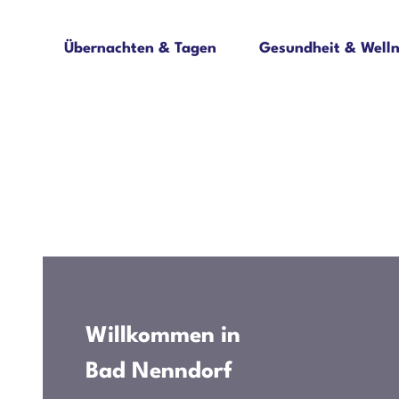
Jetzt buchen
Z
Erwachsene
Kinder
u
Übernachten & Tagen
Gesundheit & Welln
m
I
n
h
a
l
t
Willkommen in
Bad Nenndorf