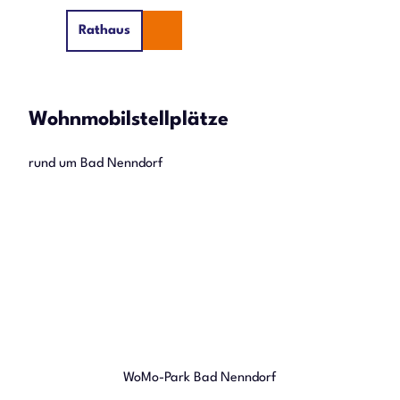
Z
Rathaus
u
Suche
Menü
m
I
n
Wohnmobilstellplätze
h
a
l
rund um Bad Nenndorf
t
WoMo-Park Bad Nenndorf