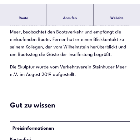
© Heinz Müller |
CC-BY-SA
Die Skulptur "Der Hafenmeister" von Damjen Lajic
Route
Anrufen
Website
Hoch erhoben blickt der Hafenmeister über das Steinhuder
Meer, beobachtet den Bootsverkehr und empfängt die
einlaufenden Boote. Ferner hat er einen Blickkontakt zu
seinem Kollegen, der vom Wilhelmstein herüberblickt und
am Bootssteg die Gäste der Inselfestung begrüßt.
Die Skulptur wurde vom Verkehrsverein Steinhuder Meer
e.V. im August 2019 aufgestellt.
Gut zu wissen
Preisinformationen
Kostenfrei