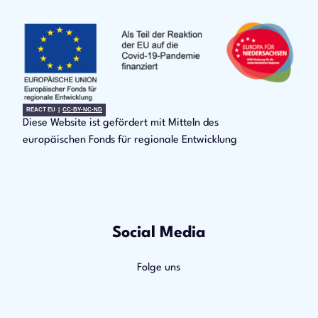
REACT EU |
CC-BY-NC-ND
Diese Website ist gefördert mit Mitteln des
europäischen Fonds für regionale Entwicklung
Social Media
Folge uns
F
Y
I