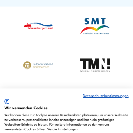
a
o
n
c
u
s
e
t
t
b
u
a
o
b
g
o
e
r
k
a
m
Datenschutzbestimmungen
Wir verwenden Cookies
Wir können diese zur Analyse unserer Besucherdaten platzieren, um unsere Webseite
zu verbessern, personalisierte Inhalte anzuzeigen und Ihnen ein großartiges
Webseiten-Erlebnis zu bieten. Für weitere Informationen zu den von uns
verwendeten Cookies öffnen Sie die Einstellungen.
© Bad Nenndorf