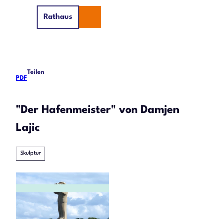
Z
Rathaus
u
Suche
Menü
m
I
n
h
Teilen
a
PDF
l
t
"Der Hafenmeister" von Damjen
Lajic
Skulptur