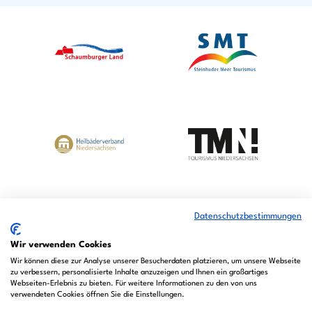
c
u
s
e
t
t
b
u
a
o
b
g
o
e
r
k
a
m
Datenschutzbestimmungen
Wir verwenden Cookies
Wir können diese zur Analyse unserer Besucherdaten platzieren, um unsere Webseite
zu verbessern, personalisierte Inhalte anzuzeigen und Ihnen ein großartiges
Webseiten-Erlebnis zu bieten. Für weitere Informationen zu den von uns
verwendeten Cookies öffnen Sie die Einstellungen.
© Bad Nenndorf