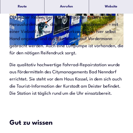
Fahrrad Reparaturstation in Bad Nenndorf
Route
Anrufen
Website
Ob platter Reifen, gerissene Kette oder andere kleine
© KurT Bad Nenndorf |
CC0
© KurT Bad Nenndorf |
CC0
Herausforderungen, die den Radspaß ausbremsen – mit
einer Vielzahl an speziellem Werkzeug kann hier selbst
Hand angelegt und das Bike wieder auf Vordermann
gebracht werden. Auch eine Luftpumpe ist vorhanden, die
© KurT Bad Nenndorf |
CC0
für den nötigen Reifendruck sorgt.
Die qualitativ hochwertige Fahrrad-Repairstation wurde
aus Fördermitteln des Citymanagements Bad Nenndorf
errichtet. Sie steht vor dem Haus Kassel, in dem sich auch
die Tourist-Information der Kurstadt am Deister befindet.
Die Station ist täglich rund um die Uhr einsatzbereit.
Gut zu wissen