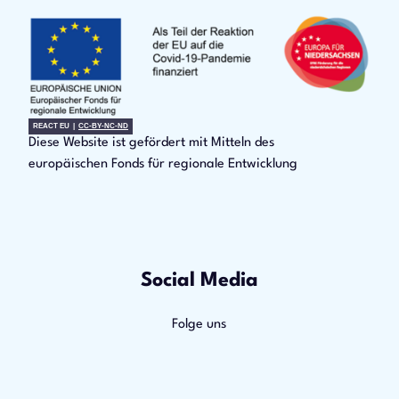
REACT EU |
CC-BY-NC-ND
Diese Website ist gefördert mit Mitteln des
europäischen Fonds für regionale Entwicklung
Social Media
Folge uns
F
Y
I
a
o
n