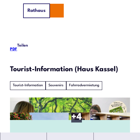
Z
Rathaus
u
Suche
Menü
m
I
n
h
Teilen
a
PDF
l
t
Tourist-Information (Haus Kassel)
Tourist-Information
Souvenirs
Fahrradvermietung