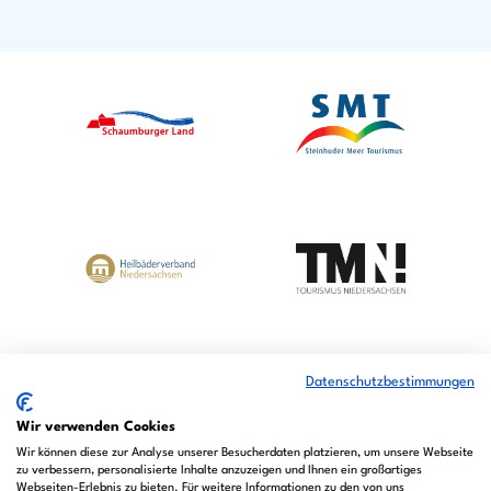
F
Y
I
a
o
n
c
u
s
e
t
t
b
u
a
o
b
g
o
e
r
k
a
m
Datenschutzbestimmungen
Wir verwenden Cookies
Wir können diese zur Analyse unserer Besucherdaten platzieren, um unsere Webseite
zu verbessern, personalisierte Inhalte anzuzeigen und Ihnen ein großartiges
Webseiten-Erlebnis zu bieten. Für weitere Informationen zu den von uns