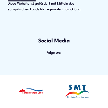
Diese Website ist gefördert mit Mitteln des
europäischen Fonds für regionale Entwicklung
Social Media
Folge uns
F
Y
I
a
o
n
c
u
s
e
t
t
b
u
a
o
b
g
o
e
r
k
a
m