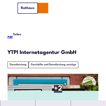
Z
Rathaus
u
Suche
Menü
m
I
n
h
Teilen
a
PDF
l
t
YTPI Internetagentur GmbH
Dienstleistung
Geschäfte und Dienstleistung sonstige