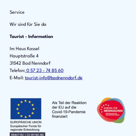
Service
Wir sind für Sie da
Tourist - Information
Im Haus Kassel
Hauptstraße 4
31542 Bad Nenndorf
Telefon:
0 57 23 - 74 85 60
E-Mail:
tourist-info@badnenndorf.de
REACT EU |
CC-BY-NC-ND